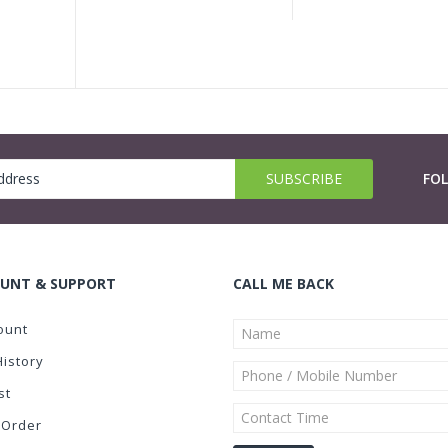
FO
UNT & SUPPORT
CALL ME BACK
ount
History
st
 Order