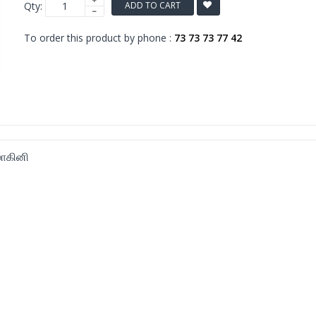
Qty:
ADD TO CART
To order this product by phone :
73 73 73 77 42
ோகினி