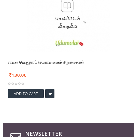
நாளை வெகுதூரம் (சமகால உலகச் சிறுகதைகள்)
130.00
ADD TO CART
NEWSLETTER