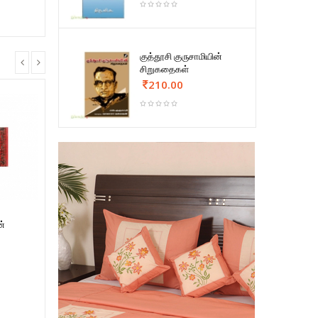
குத்தூசி குருசாமியின்
சிறுகதைகள்
210.00
ன்