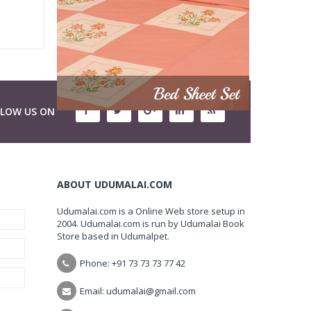
LLOW US ON
ABOUT UDUMALAI.COM
Udumalai.com is a Online Web store setup in
2004. Udumalai.com is run by Udumalai Book
Store based in Udumalpet.
Phone: +91 73 73 73 77 42
Email: udumalai@gmail.com