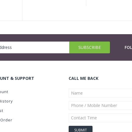
FO
UNT & SUPPORT
CALL ME BACK
ount
History
st
 Order