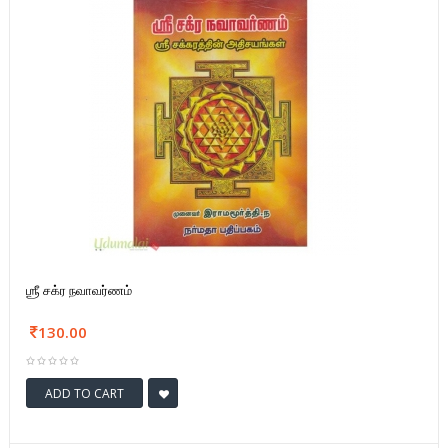
ஶ்ரீ சக்ர நவாவர்ணம்
130.00
ADD TO CART