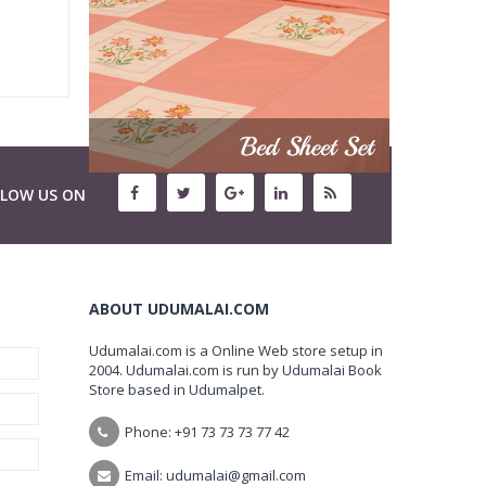
LLOW US ON
ABOUT UDUMALAI.COM
Udumalai.com is a Online Web store setup in
2004. Udumalai.com is run by Udumalai Book
Store based in Udumalpet.
Phone: +91 73 73 73 77 42
Email: udumalai@gmail.com