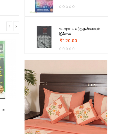
கடவுளால் எந்த நன்மையும்
இல்லை
120.00
டம் -