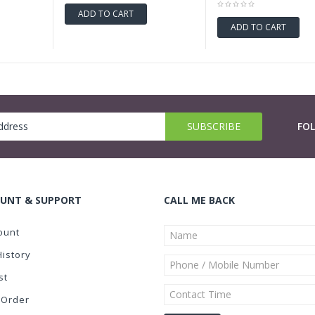
ADD TO CART
ADD TO CART
FO
UNT & SUPPORT
CALL ME BACK
ount
History
st
 Order