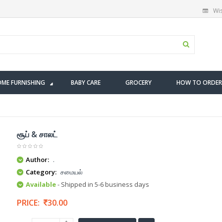
Wis
ME FURNISHING
BABY CARE
GROCERY
HOW TO ORDER
சூப் & சாலட்
Author:
.
Category:
சமையல்
Available
- Shipped in 5-6 business days
PRICE:
30.00