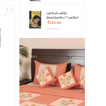
மறப்பேன் என்றே
நினைத்தாயோ? ( ஹமீதா)
225.00