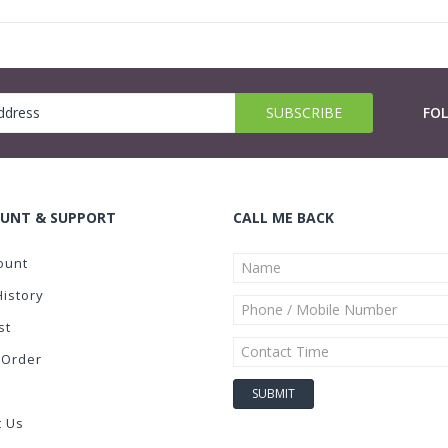
FO
UNT & SUPPORT
CALL ME BACK
ount
History
st
 Order
t Us