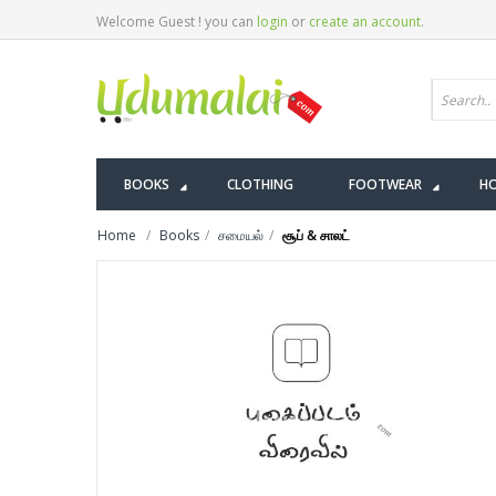
Welcome Guest ! you can
login
or
create an account
.
BOOKS
CLOTHING
FOOTWEAR
HO
Home
Books
சமையல்
சூப் & சாலட்