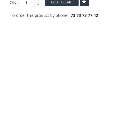
Qty:
ADD TO CART
To order this product by phone :
73 73 73 77 42