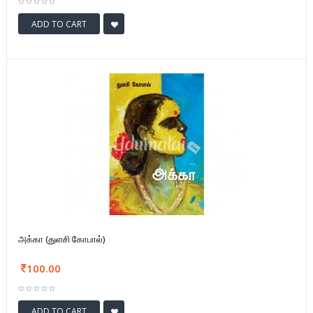
ADD TO CART
அக்கா (துளசி கோபால்)
100.00
ADD TO CART