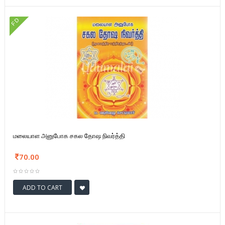
FD
மலையாள அனுபோக சகல தோஷ நிவர்த்தி
70.00
ADD TO CART