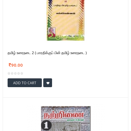
தமிழ் உரைநடை 2 ( பாரதிக்குப் பின் தமிழ் உரைநடை )
90.00
ADD TO CART