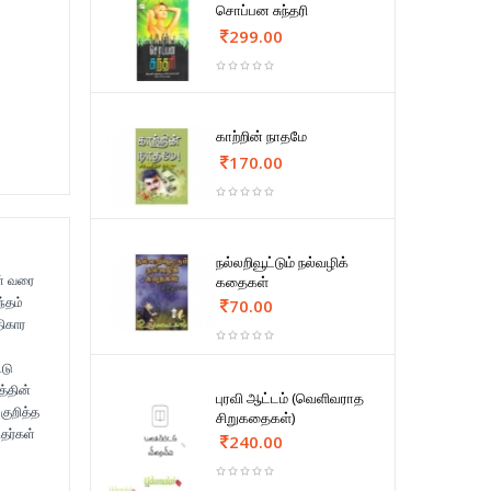
சொப்பன சுந்தரி
299.00
காற்றின் நாதமே
170.00
நல்லறிவூட்டும் நல்வழிக்
ள் வரை
கதைகள்
்தம்
70.00
திகார
்டு
த்தின்
புரவி ஆட்டம் (வெளிவராத
குறித்த
சிறுகதைகள்)
தர்கள்
240.00