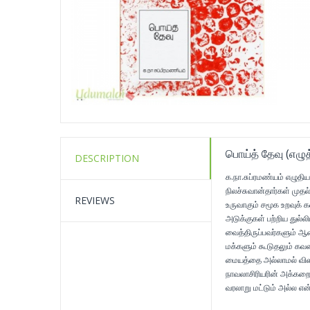
பொய்த் தேவு (எழுத
DESCRIPTION
க.நா.சுப்ரமண்யம் எழுதி
நிலச்சுவான்தார்கள் மு
REVIEWS
உருவாகும் சமூக உறவுக் 
அடுக்குகள் பற்றிய துல்ல
வைத்திருப்பவர்களும் ஆண
மக்களும் கூடுதலும் கவன
மையத்தை அல்லாமல் விளிம
நாவலாசிரியரின் அக்கறைய
வரலாறு மட்டும் அல்ல என