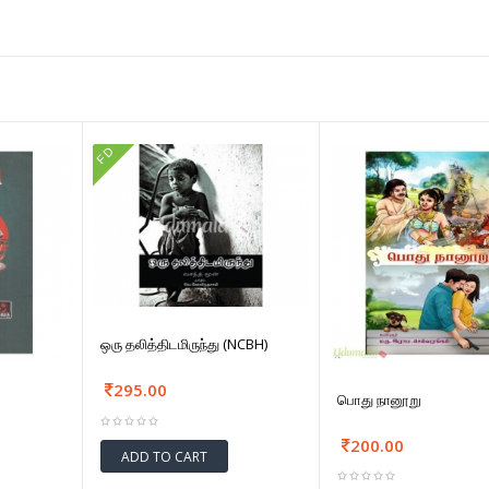
FD
ஒரு தலித்திடமிருந்து (NCBH)
295.00
பொது நானூறு
200.00
ADD TO CART