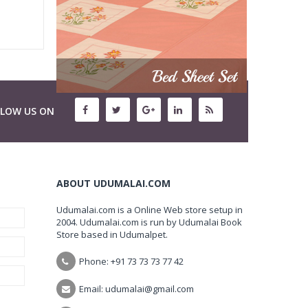
LLOW US ON
ABOUT UDUMALAI.COM
Udumalai.com is a Online Web store setup in
2004. Udumalai.com is run by Udumalai Book
Store based in Udumalpet.
Phone: +91 73 73 73 77 42
Email: udumalai@gmail.com