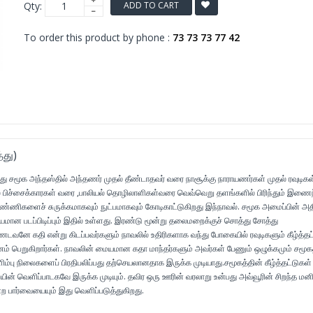
Qty:
ADD TO CART
To order this product by phone :
73 73 73 77 42
்து)
யது சமூக அந்தஸ்தில் அந்தணர் முதல் தீண்டாதவர் வரை நாசூக்கு நாராயணர்கள் முதல் ரவுடிக
தல் பிச்சைக்காரகள் வரை ,பாலியல் தொழிலாளிகள்வரை வெவ்வெறு தளங்களில் பிரிந்தும் இணைந
கண்ணிகளைச் சுருக்கமாகவும் நுட்பமாகவும் கோடிகாட்டுகிறது இந்நாவல். சமூக அமைப்பின் அ
ியமான படப்பிடிப்பும் இதில் உள்ளது. இரண்டு மூன்று தலைமறைக்குச் சொத்து சோத்து
டவனே கதி என்று கிடப்பவர்களும் நாவலில் உதிரிகளாக வந்து போகையில் ரவுடிகளும் கீழ்த்தட
ம் பெறுகிறார்கள். நாவலின் மையமான கதா மாந்தர்களும் அவர்கள் பேணும் ஒழுக்கமும் சமூக
்பு நிலைகளைப் பிரதிபலிப்பது தற்செயலானதாக இருக்க முடியாது.சமூகத்தின் கீழ்த்தட்டுகள் 
ின் வெளிப்பாடகவே இருக்க முடியும். தவிர ஒரு ஊரின் வரலாறு உன்பது அவ்வூரின் சிறந்த மனி
்ற பார்வையையும் இது வெளிப்படுத்துகிறது.