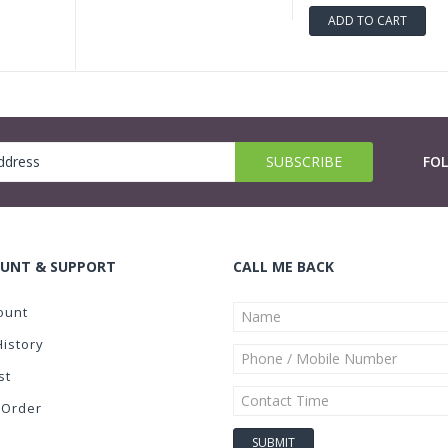
ADD TO CART
FO
UNT & SUPPORT
CALL ME BACK
ount
History
st
 Order