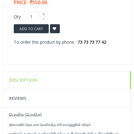
PRICE:
550.00
Qty:
ADD TO CART
To order this product by phone :
73 73 73 77 42
DESCRIPTION
REVIEWS
பொலிக பொலிக!
தினமலரில் தொடராக வெளிவந்த ஸ்ரீ ராமானுஜரின் சரிதம்
காற்றும் கனலும் கலந்தாற்போல் ஒரு பேரொளி அங்கு தோன்றியது.