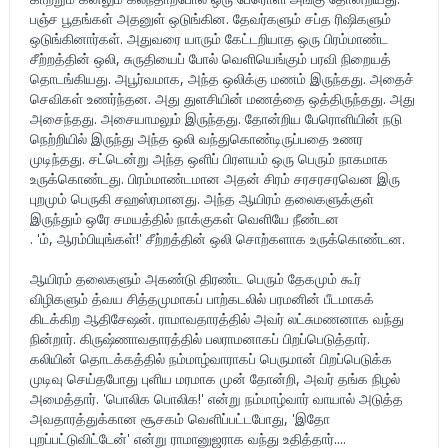
பஞ்ச பூதங்கள் அதனுள் ஒடுங்கின. தேவர்களும் சப்த ரிஷிகளும்
ஒடுங்கினார்கள். அதுவரை யாரும் கேட்டறியாத ஒரு பிரம்மாண்ட
சீற்றத்தின் ஒலி
,
சுருதியைப் போல் வெளியெங்கும் பரவி நிறையத்
தொடங்கியது. அபூர்வமாக
,
அந்த ஒலிக்கு மணம் இருந்தது. அதைச்
செவிகள் உணர்ந்தன. அது துளசியின் மணத்தை ஒத்திருந்தது. அது
அசைந்தது. அசையாமலும் இருந்தது. தோன்றிய பேரொளியின் நடு
நெற்றியில் இருந்து அந்த ஒலி வந்துகொண்டிருப்பதை உணர
முடிந்தது. சட்டென்று அந்த ஒளிப் பிரளயம் ஒரு பெரும் நாகமாக
உருக்கொண்டது. பிரம்மாண்டமான அதன் சிரம் சரசரசரவென இரு
புறமும் பெருகி சஹஸ்ரமானது. அந்த ஆயிரம் தலைகளுக்குள்
இருந்தும் ஒரே சமயத்தில் நாக்குகள் வெளியே நீண்டன
.
'
ம்
,
ஆரம்பியுங்கள்!
'
சீற்றத்தின் ஒலி சொற்களாக உருக்கொண்டன.
ஆயிரம் தலைகளும் அகண்டு திரண்ட பெரும் தேகமும் கூர்
விழிகளும் த்வய சித்தமுமாகப் பாற்கடலில் பரமனின் பீடமாகக்
கிடக்கிற ஆதிசேஷன். ராமாவதாரத்தில் அவர் லட்சுமணனாக வந்து
நின்றார். கிருஷ்ணாவதாரத்தில் பலராமனாகப் பிறப்பெடுத்தார்.
கலியின் தொடக்கத்தில் நம்மாழ்வாராகப் பெருமான் பிறப்பெடுக்க
முடிவு செய்தபோது புளிய மரமாக முன் தோன்றி
,
அவர் தங்க நிழல்
அமைத்தார்.
'
பொலிக பொலிக!
'
என்று நம்மாழ்வார் வாயால் அடுத்த
அவதாரத்துக்கான சூசகம் வெளிப்பட்டபோது
, '
இதோ
புறப்பட்டுவிட்டேன்
'
என்று ராமானுஜராக வந்து உதித்தார்....