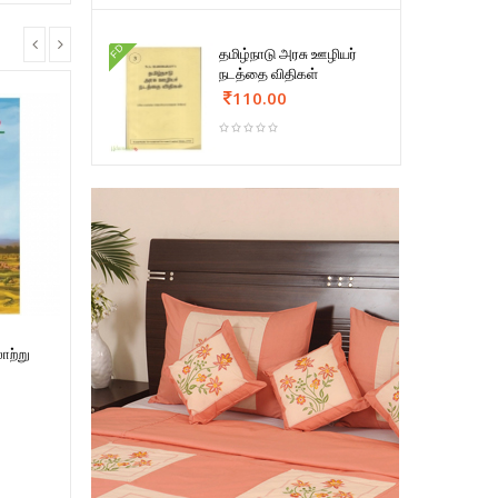
FD
தமிழ்நாடு அரசு ஊழியர்
நடத்தை விதிகள்
110.00
லாற்று