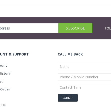
FO
UNT & SUPPORT
CALL ME BACK
ount
History
st
 Order
t Us