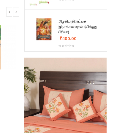
அழகிய திராட்சை
இரசக்கனவுகள் (விஷ்ணு
பிரியா)
400.00