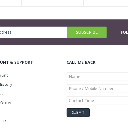
FO
UNT & SUPPORT
CALL ME BACK
ount
History
st
 Order
t Us