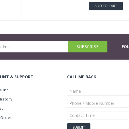
ADD TO CART
FO
UNT & SUPPORT
CALL ME BACK
ount
History
st
 Order