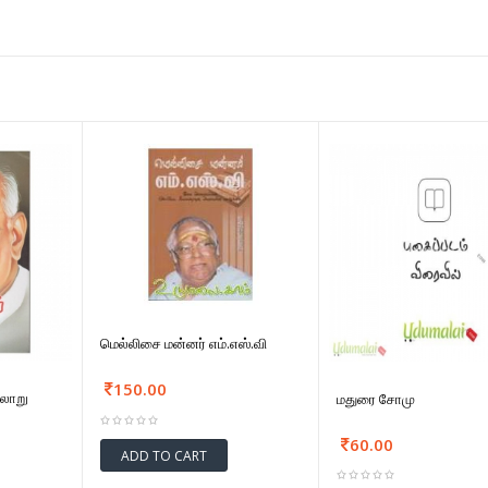
மெல்லிசை மன்னர் எம்.எஸ்.வி
150.00
ரலாறு
மதுரை சோமு
60.00
ADD TO CART