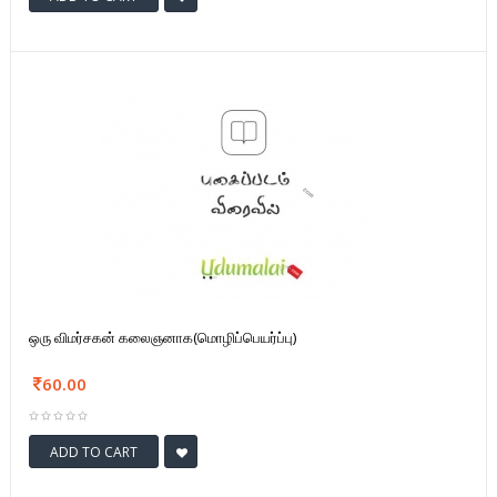
ஒரு விமர்சகன் கலைஞனாக(மொழிப்பெயர்ப்பு)
60.00
ADD TO CART