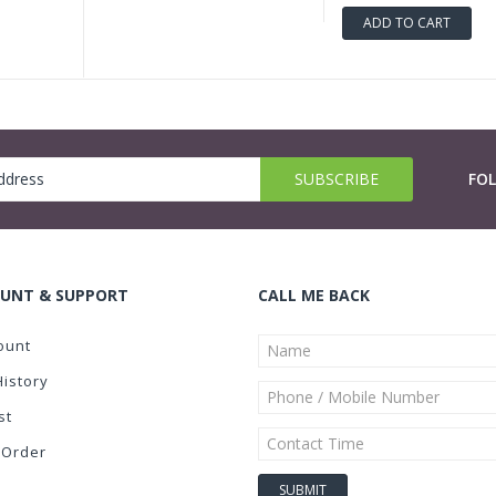
ADD TO CART
FO
UNT & SUPPORT
CALL ME BACK
ount
History
st
 Order