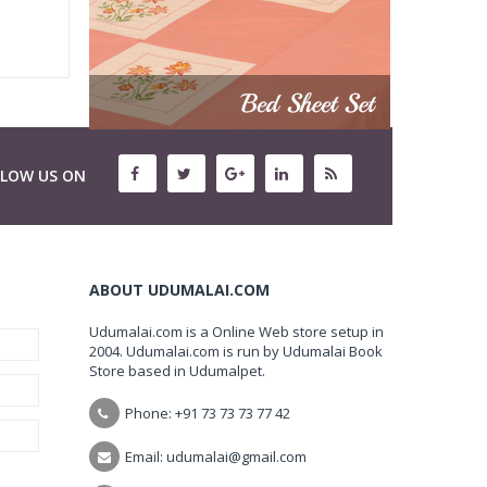
LLOW US ON
ABOUT UDUMALAI.COM
Udumalai.com is a Online Web store setup in
2004. Udumalai.com is run by Udumalai Book
Store based in Udumalpet.
Phone: +91 73 73 73 77 42
Email: udumalai@gmail.com