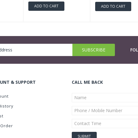
ADD TO CART
ADD TO CART
FO
UNT & SUPPORT
CALL ME BACK
ount
History
st
 Order