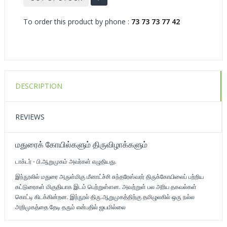
To order this product by phone :
73 73 73 77 42
DESCRIPTION
REVIEWS
மதுரைக் கோயில்களும் திருவிழாக்களும்
டாக்டர் - பி.ஆறுமுகம் அவர்கள் எழுதியது.
இந்நூலில் மதுரை அருள்மிகு மீனாட்ச்சி சுந்தரேஸ்வரர் திருக்கோயிலைப் பற்றிய
கட்டுரைகள் மிகுதியாக இடம் பெற்றுள்ளன. அவற்றுள் பல அரிய தகவல்கள்
கொட்டி கிடக்கின்றன. இந்நூல் திரு.ஆறுமுகத்திற்கு தமிழுலகில் ஒரு நல்ல
அறிமுகத்தை தேடி தரும் என்பதில் ஜயமில்லை