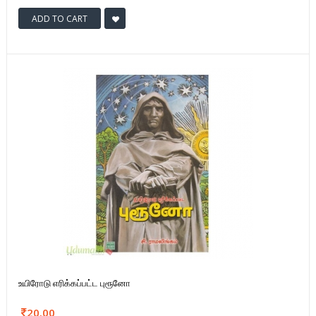
ADD TO CART
உயிரோடு எரிக்கப்பட்ட புரூனோ
20.00