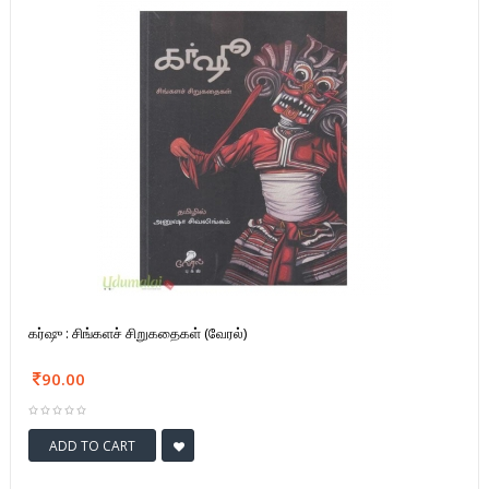
கர்ஷு : சிங்களச் சிறுகதைகள் (வேரல்)
90.00
ADD TO CART