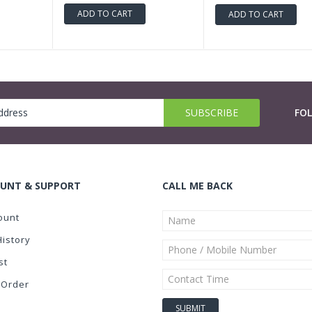
ADD TO CART
ADD TO CART
FO
UNT & SUPPORT
CALL ME BACK
ount
History
st
 Order