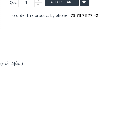
Qty:
ADD TO CART
To order this product by phone :
73 73 73 77 42
அவன் அல்ல)