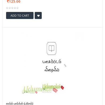
125.00
ADD TO CART
கார்ல் மார்க்ஸ் (பரிசல்)