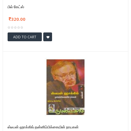
பில் கேட்ஸ்
320.00
ADD TO CART
ஸ்டீபன் ஹாக்கிங் தன்னிம்பிக்கையின் நாயகன்