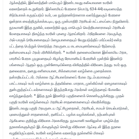
ஆக்கத்தில், இஸ்லாத்தின் மாபெரும் இரண்டாவது கலீஃபாவான உமரின்
வரலாற்றைக் கூறுகிறார். இஸ்லாமியப் பேரரசை (பொஆ 634-44) வடிவமைத்த
சிற்பியாகக் கருதப்படும் உமர், பல நூற்றாண்டுகளாக வளர்ந்துவரும் பேரரசை
ஒன்றாக வைத்திருக்கக்கூடிய, ஒரு முன்மாதிரி அரசியல் கட்டமைப்பை நிறுவினார்.
நூஃமானி இந்த நூலில், வரலாற்றில் ஒரு மாபெரும் வெற்றியாளராகவும் அரசியல்
மேதையாகவும் திகழ்ந்த உமரின் புகழை ஆராய்கிறார். அதேவேளை அவருக்கு
அல்-பாரூக் (சரியானதையும் பிழையானதையும் வேறுபடுத்திப் பார்ப்பவர்) என்ற
பட்டத்தை பெற்றுக் கொடுத்த அவருடைய கடமையுணர்வையும் நேர்மைத்
தன்மையையும் அவர் பரிசீலிக்கிறார். * உமரின் தலைமையிலான இஸ்லாமிய அரசு,
பாரசீகப் பேரரசு முழுவதையும் கிழக்கு ரோமானியப் பேரரசின் மூன்றில் இரண்டு
பங்கையும் ஆளும் ஒரு முன்னோடியில்லாத விகிதத்தில் விரிவடைந்தது. உமர் ஒரு
தலைவராக, தனது எளிமையான, சிக்கனமான வாழ்க்கை முறைக்காக
நன்கறியப்பட்டார். அக்கால ஆட்சியாளர்களைப் போல ஆடம்பரமாகவும்
பகட்டாகவும் உமர் வாழ்க்கை நடத்தவில்லை. மாறாக, முஸ்லிம்கள் ஏழைகளாகவும்
துன்புறுத்தப்பட்டவர்களாகவும் இருந்தபோது அவர்கள் வாழ்ந்ததைப் போலவே
வாழ்ந்துவந்தார். * இந்த நூல் இரண்டு பகுதிகளைக் கொண்டிருக்கிறது. முதல்
பகுதி உமரின் வாழ்க்கையும் அரசியல் சாதனைகளையும் விவரிக்கிறது.
இரண்டாவது பகுதி அவருடைய ஆட்சிமுறைகள், அரசியல், சமயச் செயல்பாடுகள்,
புலமைத்துவச் சாதனைகள், தனிப்பட்ட பழக்க வழக்கங்கள், நற்பண்புகள்
ஆகியவை குறித்து விரிவாக அலசுகிறது. நூஃமானி உலகிலுள்ள புகழ்பெற்ற
நூலகங்களுக்கும் இடங்களுக்கும் சென்று விரிவான ஆய்வுடன் இந்த நூலை
எழுதியிருப்பதால், உமரின் வாழ்க்கை வரலாற்று நூல்களில் மிகவும்