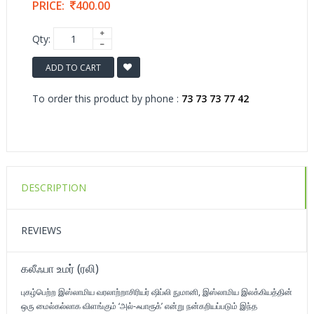
PRICE:
400.00
Qty:
ADD TO CART
To order this product by phone :
73 73 73 77 42
DESCRIPTION
REVIEWS
கலீஃபா உமர் (ரலி)
புகழ்பெற்ற இஸ்லாமிய வரலாற்றாசிரியர் ஷிப்லி நுமானி, இஸ்லாமிய இலக்கியத்தின்
ஒரு மைல்கல்லாக விளங்கும் ‘அல்-ஃபாரூக்’ என்று நன்கறியப்படும் இந்த