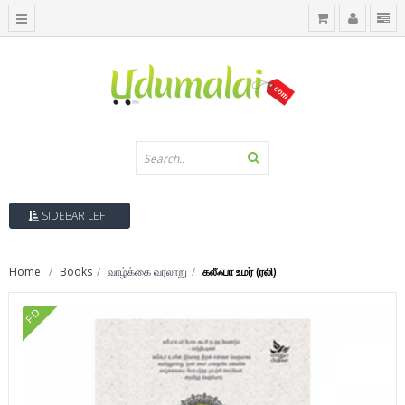
SIDEBAR LEFT
Home
Books
வாழ்க்கை வரலாறு
கலீஃபா உமர் (ரலி)
FD