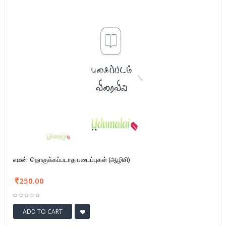
எமன்: தொகுக்கப்படாத படைப்புகள் (ஆழிசி)
250.00
ADD TO CART