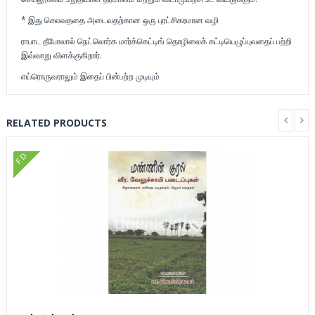
* இது செலவததை அடைவதற்கான ஒரு புரட்சிகரமான வழி
ராபாட தீபோலால் நெட்லொர்க மார்க்கெட்டிங் தொழிலைக் கட்டியெழுப்புவதைப் பற்றி
இவ்வாறு விளக்குகிறார்.
எய்ரொருவராலும் இதைப் பின்பற்ற முடியும்
RELATED PRODUCTS
FD