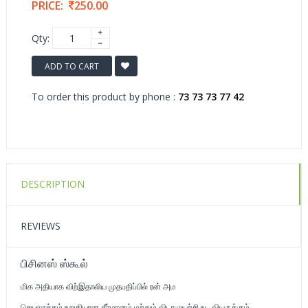
PRICE:
250.00
Qty:
ADD TO CART
To order this product by phone :
73 73 73 77 42
DESCRIPTION
REVIEWS
பிசினஸ் ஸ்கூல்
மிக அதியாக விற்இதாலிய முதபதிப்பில் ரன் அம
செயலூக்கம் உறுதியான தீர்மானம் மற்றும் விடாமுயற்சி உட வியருக்கும்.