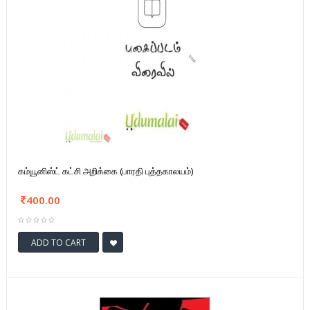
கம்யூனிஸ்ட் கட்சி அறிக்கை (பாரதி புத்தகாலயம்)
400.00
ADD TO CART