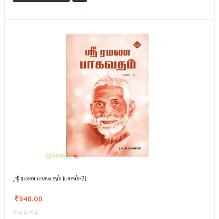
ஶ்ரீ ரமண பாகவதம் (பாகம்-2)
340.00