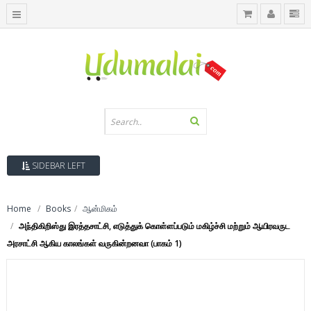
SIDEBAR LEFT
Home
Books
ஆன்மிகம்
அந்திகிறிஸ்து இரத்தசாட்சி, எடுத்துக் கொள்ளப்படும் மகிழ்ச்சி மற்றும் ஆயிரவருட
அரசாட்சி ஆகிய காலங்கள் வருகின்றனவா (பாகம் 1)