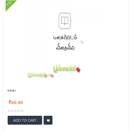
FD
யயய
60.00
ADD TO CART