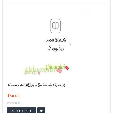
பிஷ்ம சாஹினி (இந்திய இலக்கியச் சிற்பிகள்)
50.00
ADD TO CART