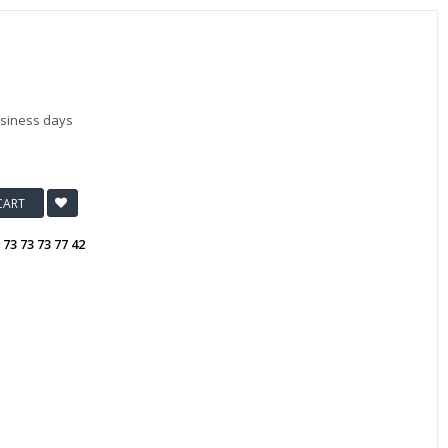
usiness days
CART
:
73 73 73 77 42