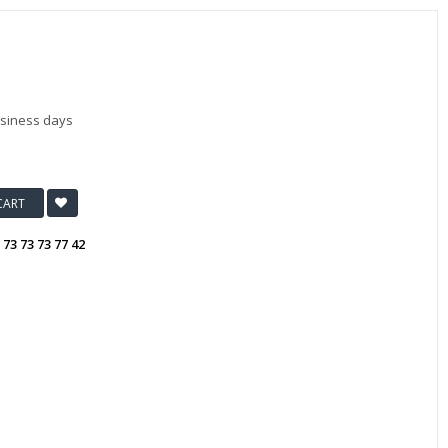
usiness days
CART
:
73 73 73 77 42