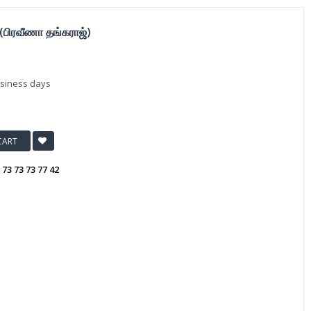
(பிரவீணா தங்கராஜ்)
usiness days
CART
:
73 73 73 77 42