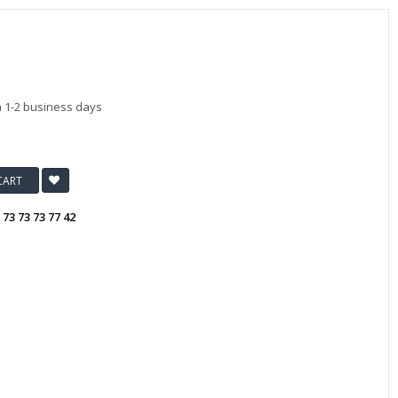
n 1-2 business days
CART
:
73 73 73 77 42