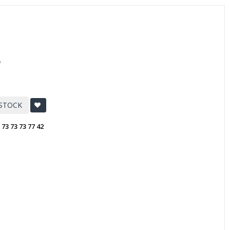
e
 STOCK
:
73 73 73 77 42