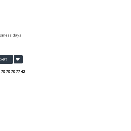
usiness days
CART
:
73 73 73 77 42