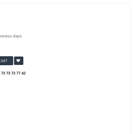
usiness days
CART
:
73 73 73 77 42