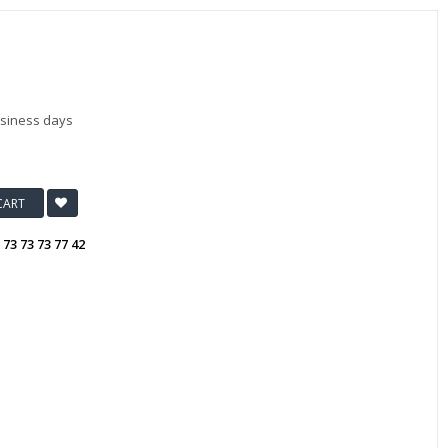
usiness days
CART
:
73 73 73 77 42