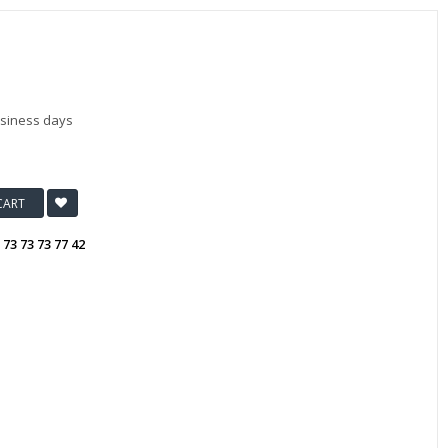
usiness days
CART
:
73 73 73 77 42