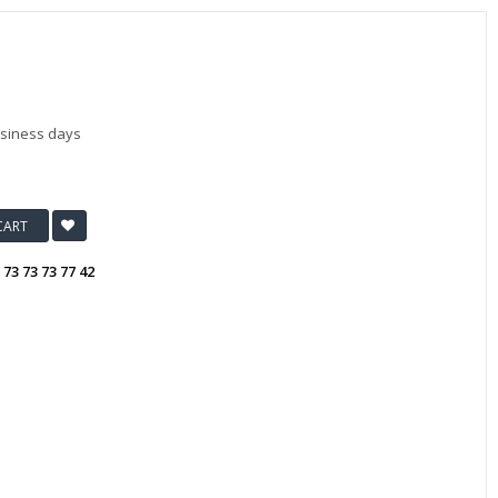
usiness days
CART
:
73 73 73 77 42