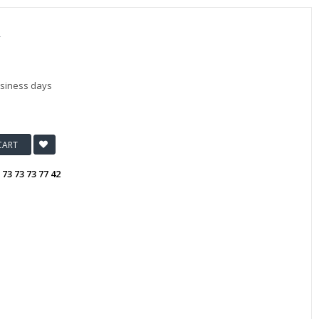
ி
usiness days
CART
:
73 73 73 77 42