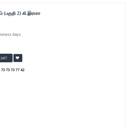
 (பகுதி 2) கி.இராசா
usiness days
CART
:
73 73 73 77 42