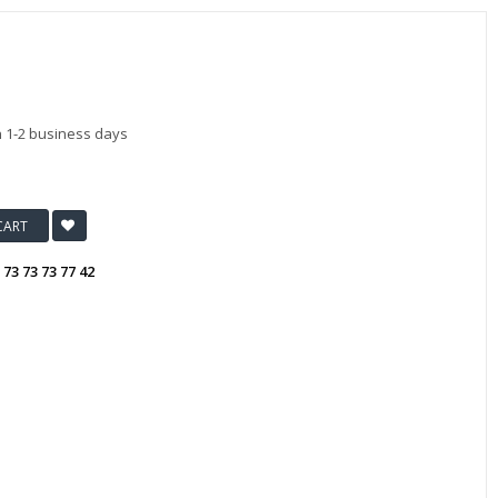
n 1-2 business days
CART
:
73 73 73 77 42