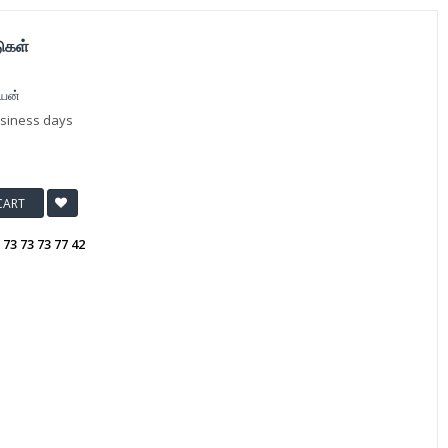
ுகள்
ியன்
usiness days
CART
:
73 73 73 77 42