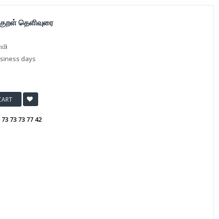
க்குறள் தெளிவுரை
ாமி
usiness days
CART
:
73 73 73 77 42