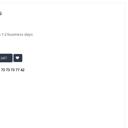
ு
n 1-2 business days
CART
:
73 73 73 77 42