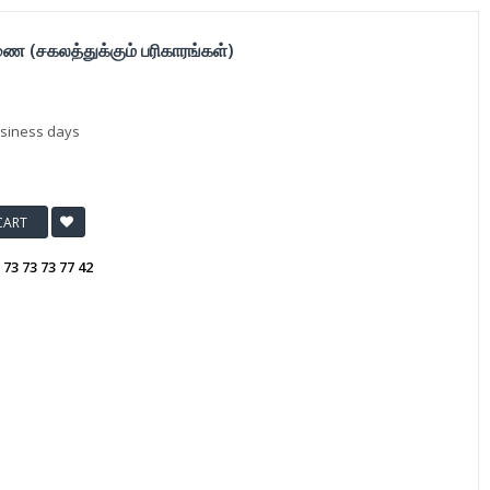
ணை (சகலத்துக்கும் பரிகாரங்கள்)
usiness days
CART
:
73 73 73 77 42