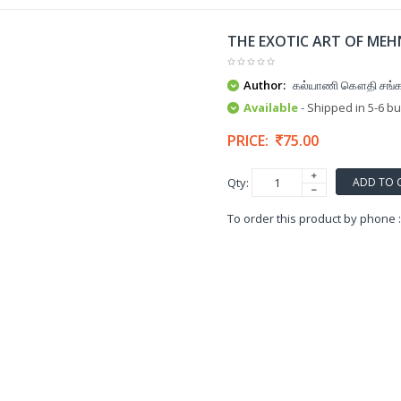
THE EXOTIC ART OF MEH
Author:
கல்யாணி கௌதி சங்க
Available
- Shipped in 5-6 b
PRICE:
75.00
ADD TO 
Qty:
To order this product by phone 