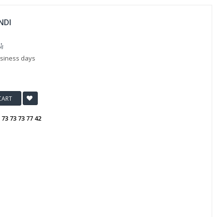
NDI
ர்
usiness days
CART
:
73 73 73 77 42