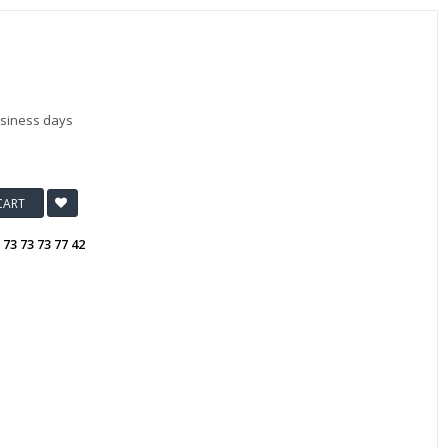
usiness days
CART
:
73 73 73 77 42