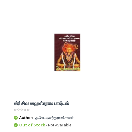
ஸ்ரீ சிவ ஸஹஸ்ரநாம பாஷ்யம்
Author:
த.வே.அனந்தராமசேஷன்
Out of Stock
- Not Available