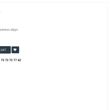
ை
usiness days
CART
:
73 73 73 77 42