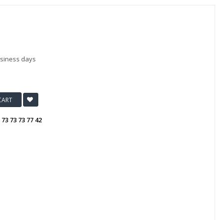
usiness days
CART
:
73 73 73 77 42