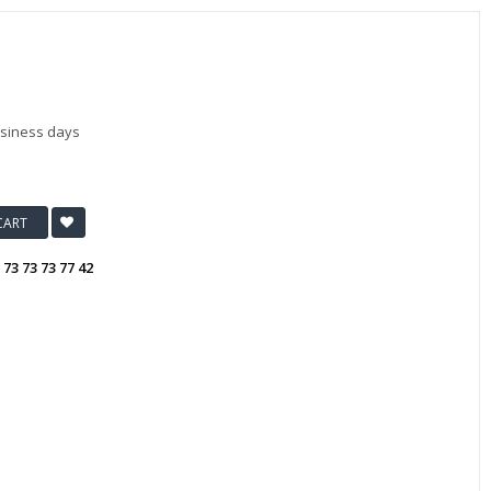
usiness days
CART
:
73 73 73 77 42